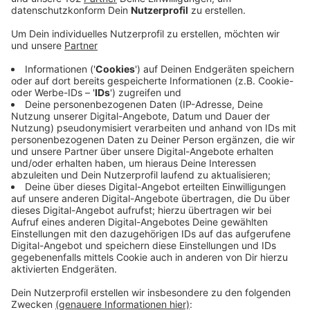
worden - sie hatten aber Revision eingelegt.
Veröffentlicht:
Donnerstag, 14.01.2021 06:46
Anzeige
Im Prozess um einen Schlüsseldienst aus Geldern wird
heute das Urteil erwartet. Die beiden Angeklagten
waren 2018 zu sechseinhalb und knapp vier Jahren
Haft verurteilt worden, hatten aber Revision eingelegt.
Die heute 61 und 40 Jahre alten Männer sollen ihre
Kunden systematisch abgezockt, Steuern hinterzogen
und Löhne veruntreut haben. Die Ermittlungen hatten
sich damals über Jahre gezogen. 2016 war der Betrug
endgültig aufgeflogen. Bei einer Razzia waren damals
Luxuswagen und Geschäftspapiere sichergestellt
worden.