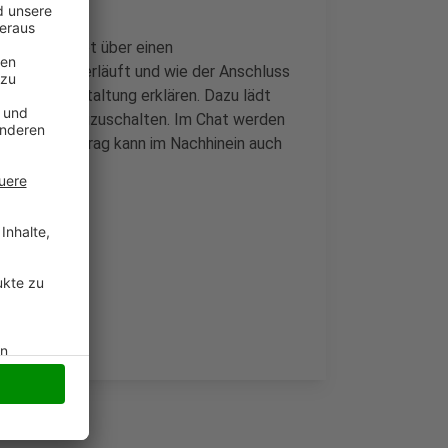
nelle Internet über einen
neue Netz verläuft und wie der Anschluss
e-Infoveranstaltung erklären. Dazu lädt
inen Link dazuzuschalten. Im Chat werden
et. Der Vortrag kann im Nachhinein auch