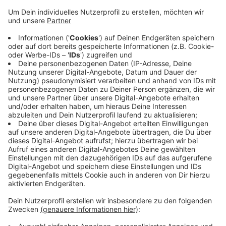
Anzeige
Die Feuerwehr Xanten musste gestern abend wieder
ein abgeerntetes Feld löschen. In Wardt war eine
Fläche von ca 600 Quadratmetern aus ungeklärter
Ursache in Brand geraten. Bedingt durch die Hitze und
die Trockenheit besteht aktuell sehr hohe
Feuergefahr. Deshalb sind alle zu besonderer Vorsicht
aufgerufen. Eine weggeworfene Kippe kann einen
Großeinsatz auslösen.
Anzeige