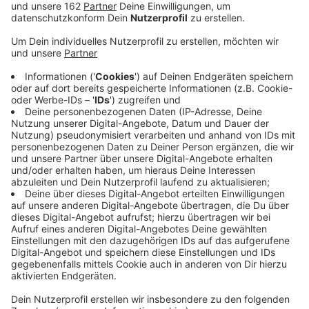
Gestern Abend gibt es einen schweren Unfall an der
Kreuzung Dinslakener Straße und Alte Weseler Straße
in Hünxe. Eine Autofahrerin erfasst einen 77-jährigen
Fußgänger, der die Straße überqueren will,
sagt die
Polizei
. Rettungskräfte bringen den Mann zuerst ins
Krankenhaus und dann in eine Spezialklinik nach
Düsseldorf.
Anzeige
Die Polizei sperrt die Dinslakener Straße für drei
Stunden, damit die Unfallaufnahme durchgeführt
werden kann. Auch ein Spezialteam aus Essen
unterstützt dabei. Die Ermittlungen zur Unfallursache
laufen. Zeugen werden gebeten, sich bei der Polizei in
Dinslaken unter der Telefonnummer 02064-6220 zu