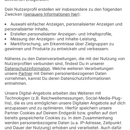
Anzeige
Transportiert wurde ein so genannter Sättiger für den
Salzbergbau bei uns. Auch die Länge des
Schwertransporter war mit 22 Metern beachtlich.
Wegen der Ausmaße musste der LKW zum Beispiel
mitten durch Büderich statt die Umgehungsstraße zu
nutzen. Ein Überholen war für Autofahrer außerdem
nicht möglich. Gegen 2 Uhr in der Nacht hatten sie
dann wieder freie Fahrt.
Anzeige
Anzeige