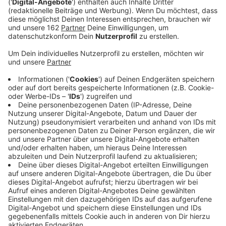
Anzeige
Der Schwertransport zum Salzbergwerk in Rheinberg-
Borth war in der Nacht erfolgreich. 13 Kilometer
musste der LKW mit dem riesigen Tank von Voerde-
Friedrichsfeld aus zurücklegen. Dafür wurden laut
Polizei stolze drei Stunden und 45 Minuten gebraucht.
Größere Probleme gab es nicht, aber teils war
Millimeterarbeit gefragt. Der Schwertransport war 7
Meter 60 hoch und über sieben Meter breit.
Anzeige
Transport war gegen 2 Uhr in der Nacht
beendet