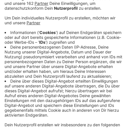
Veröffentlicht:
Freitag, 19.01.2024 07:21
Anzeige
Auf der Theordor-Heuss-Brücke in Wesel ist
Donnerstagabend gegen 21 Uhr ein Feuerwerkskörper
von einem unbekannten Täter gezündet worden. Unter
der Eisenbahnbrücke "Isselstraße" ist ein Parkplatz
"Am Blaufuß", dort standen zwei Jugendliche. Ein
Zeuge hat gesehen, wie der Feuerwerkskörper
zwischen den beiden Jungs gelandet ist und den
Notruf gewählt. Beide mussten ins Krankenhaus. Bei
einem 17-jährigen konnte Lebensgefahr zunächst
nicht ausgeschlossen werden. Heute heißt es - er
wurde schwer aber zum Glück nicht lebensgefährlich
verletzt. Die Polizei sucht Zeugen. Sachdienliche
Hinweise werden bei der Polizeiwache Nord in Wesel