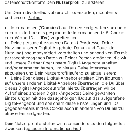
Veröffentlicht:
Donnerstag, 27.02.2020 07:23
Anzeige
Rund fünf Kilometer vom Horst des einzigen
Seeadlerpaares in NRW stehen vier Windräder. Den
Anlagen in Büderich und Borth drohen deshalb
Einschränkungen. Der Kreis will jetzt ein 150tausend
Euro teures Gutachten in Auftrag geben. Das soll die
Flugroute der Adler untersuchen. Sollten die Windräder
auf der Route liegen, wäre etwa denkbar, sie zeitweise
abzuschalten. Artenschutz schlägt in diesem Fall den
Klimaschutz. Das Seeadlerpärchen hat sich auf der
Bislicher Insel in Xanten niedergelassen.
Anzeige