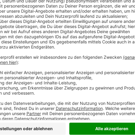
Kurz vor 6 Uhr rückte ein Spezialeinsatzkommando (
insgesamt drei Wohnungen in einer ruhigen Wohnstraß
Auseinandersetzung vom 12. November 2024, die die
versuchtes Tötungsdelikt einstuft. Ein 32-jähriger I
angeschossen und überlebte mit einer Schussverlet
Anzeige
Im Zentrum der Ermittlungen steht ein 37-jähriger D
dass der Angriff auf Streitigkeiten im Drogenmilieu 
verliefen reibungslos, jedoch wurde der Verdächtige
Spezialeinheiten war auch ein Spürhund der Polizei i
Beweismitteln wie der Tatwaffe unterstützte. Aktue
Auswertung der Durchsuchungsergebnisse. Die
Poliz
ermitteln weiter und informieren zu gegebener Zeit.
Anzeige