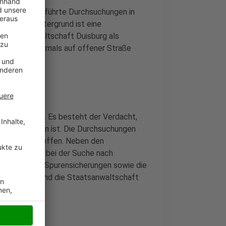
SEK) aus und führte Durchsuchungen in
e durch. Hintergrund ist eine
 Staatsanwaltschaft Duisburg als
raker wurde damals auf offener Straße
zung am Bein.
eutsch-Türke. Es besteht der Verdacht,
zurückzuführen ist. Die Durchsuchungen
 nicht angetroffen. Neben den
m Einsatz, der bei der Suche nach
ll laufen die Spurensicherungen sowie die
ei Duisburg
und die Staatsanwaltschaft