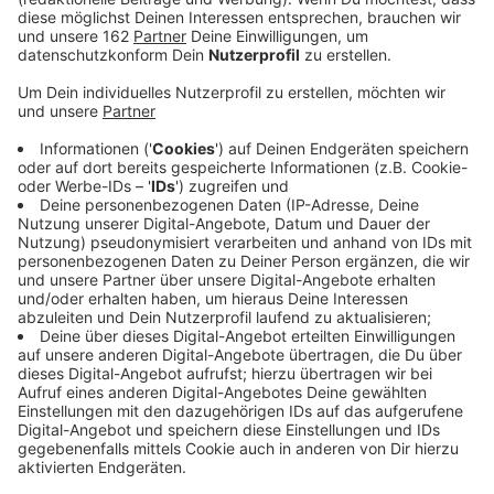
Anzeige
Weidetierhalter, die sich wegen aktueller Wolfsrisse
Sorgen um ihre Tiere machen, können jetzt eine
Servicehotline bei der Landwirtschaftskammer
anrufen. Dort sollen alle Fragen rund um das Thema
Herdenschutz gestellt werden können. Zur Vorsorge
sollten einzelne kleinere Pferde oder Pferde in
Kleingruppen nicht über Nacht auf ungeschützten
Weiden gehalten werden. Die Diskussion um den Wolf
ist wieder neu entfacht, nach dem letzte Woche in
Hünxe ein Therapie-Pony gerissen wurde.
Die Durchwahl der Servicehotline Herdenschutz ist 0
29 45 / 98 98 98.
Die Hotline ist von montags bis donnerstags in der