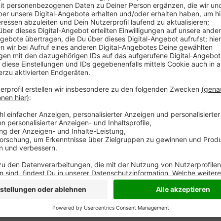
Die Dinslakener können ab heute Abend nicht mehr m
Duisburger Norden arbeitet die DVG auf der Strecke
Meiderich Bahnhof und dem Hamborner Rathaus müss
Sperrung beginnt gegen halb neun (20 Uhr 30) und da
betonen, dass sie gemeinsam mit der Stadt Duisburg
Infrastruktur arbeiten. In den vergangenen Jahren ha
zukunftsfähigen ÖPNV erreicht.
Anzeige