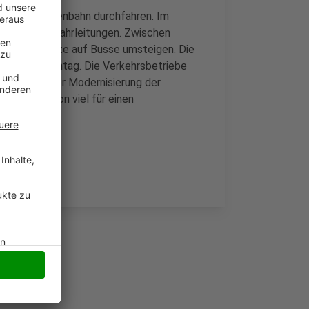
it der Straßenbahn durchfahren. Im
 der 903 an Fahrleitungen. Zwischen
en Fahrgäste auf Busse umsteigen. Die
uert bis Sonntag. Die Verkehrsbetriebe
 stetig an der Modernisierung der
ben man schon viel für einen