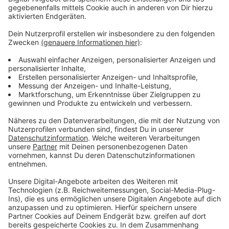
Anzeige
Wir benötigen Ihre
Zustimmung, um den YouTube
Video-Service zu laden!
Wir verwenden einen Service eines
Drittanbieters, um Videoinhalte
einzubetten. Dieser Service kann
Daten zu Ihren Aktivitäten
sammeln. Bitte lesen Sie die
Details durch und stimmen Sie der
Nutzung des Service zu, um dieses
Video anzusehen.
Mehr Informationen
Shawn Mendes feat. Camilla Cabello - Señorita