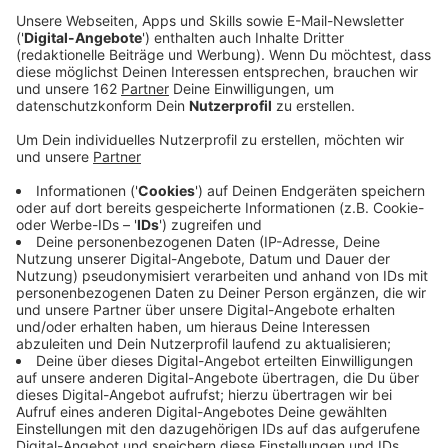
Shawn dementiert aber niemand glaubt das
so recht.
Anzeige
Die Gerüchte Küche kocht seit das Video zur aktuelle
Single "Señorita" von Shawn Mendes und Camilla
Cabello raus ist. Selbst als Shawn in einer Fragestunde
mit seinen Fans eine Beziehung zu Camilla verneinte,
verstummten die Gerüchte nicht. Zuletzt wurden die
beiden scheinbar beim Knutschen fotographiert. Es
bleibt also abzuwarten, ob die beiden sich bald als
Paar outen oder eben nicht. An der Hitqualität ihrer
gemeinsamen Single ändert das Ganze nichts.
"Señorita" ist bereits jetzt einer der großen
Sommerhits.