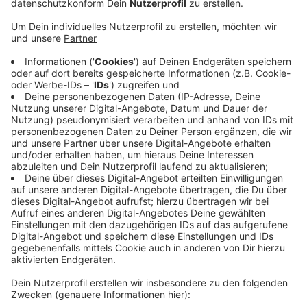
Anzeige
In Dinslaken können Skater wieder ihr Können zeigen.
Am Samstag startet der PDS-Jam im Skatepark an
der Eissporthalle. Das ist ein Mix aus Contest und
Konzert. Die Skater können in verschiedenen
Kategorien gegeneinander antreten. Es werden vier
Bands erwartet. Und es gibt Aktionsstände mit Friseur,
Skateboard-Upcycling, Candybar, Kinderspaß und
Klamotten. Gesucht werden noch Helfer. Der PDS-
Jam startet am Samstag um 12 Uhr. Den "Park der
Sonne" - kurz PDS - gibt es in Dinslaken schon seit 20
Jahren.
Anzeige