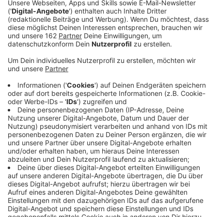
Anzeige
Skippy hat ein neues Zuhause gefunden. Der
Duisburger Zoo hat eine Gruppe, in die das 80
Zentimeter große Känguru passt. Wochenlang narrte
das ausgebüxte Tier seine Verfolger, bis es Sonntag
dann doch in Sonsbeck in den Armen eines Polizisten
landete. Der Besitzer ist weiter unbekannt. Dafür ist
aber mittlerweile klar: Skippy ist eine Dame.
Deswegen fiel auch die zunächst angedachte Lösung,
das Känguru in den Klever Tiergarten zu geben, weg.
Hier gibt es nur eine Gruppe männlicher Kängurus.
Anzeige