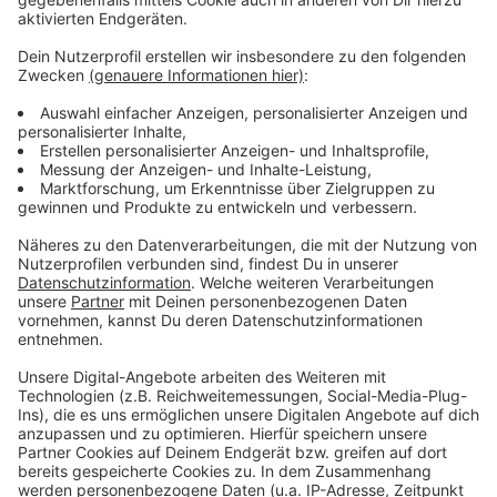
Skippy ist nicht das einzige Promi-Känguru
Anzeige
Skippy war erstmal in einer Moerser Tierarztpraxis
aufgepäppelt worden. Den Umzug nach Duisburg hat
das Känguru laut Zoo gut überstanden. Dort ist es
aber noch in Quarantäne. Besucher müssen sich also
noch gedulden, bis sie die kleine Berühmtheit sehen
können. Allerdings muss sich Skippy den Promistatus
mit Lizzy teilen. Die hatte für Schlagzeilen gesorgt,
weil sie von einem Pfleger im Beutel um den Bauch
aufgezogen wurde. Neben den anderen Kängurus teilt
sich Skippy das Gehege künftig auch mit einem
Wombat.
Anzeige