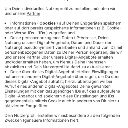
Anzeige
Die A3 wird am Wochenende zwischen den Kreuzen
Oberhausen-West und Kaiserberg gesperrt. Die
Autobahn GmbH erneuert hier die Fahrbahn. Autofahrer
Richtung Köln kommen ab morgen Abend nicht mehr
durch. Schon heute Nacht wird die Baustellenführung
dafür umgebaut. Zwischen 22 und 5 Uhr gibt es
deshalb in beiden Richtungen zeitweise nur eine Spur
zwischen Oberhausen-Lirich und dem Kreuz
Oberhausen-West.
Anzeige