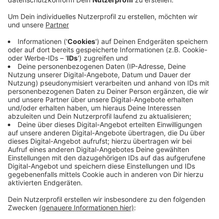
Veröffentlicht:
Dienstag, 24.05.2022 15:26
Anzeige
Nach einem Unfall kurz vor der Rheinbrücke in
Fahrtrichtung Wesel gab es am Nachmittag
Sperrungen. Von halb 4 bis halb 5 kam man von der
Xantener Straße aus Ginderich kommend nicht auf die
B58n nach Wesel und von dort auch nicht auf die
Rheinbrücke. Umleitung aus Xanten verliefen über die
Grünthalkreuzung und dann durch Büderich auf die
Rheinbrücke. Von Wesel kommend gab es laut Polizei
keine Sperrung.
Anzeige