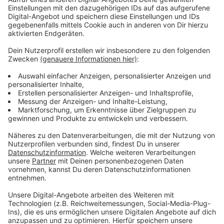
Anzeige
Viele Termine unter anderem im Mai
Anzeige
Die Teilnahme ist kostenlos und ohne Anmeldung
möglich. Im Mai folgen weitere Termine an diesen
Standorten:
Nehrunger Weg (Meerfeld) am Dienstag, 5. Mai, &
Mittwoch, 6. Mai, von 14.30 bis 17.30 Uhr
Ulrich-von-Hutten-Straße (Eick-Ost) am Dienstag,
12. Mai, & Mittwoch, 13. Mai, von 14.30 bis 17.30
Uhr
Spielplatz Davidstr. / Christianstr. (Asberg) am
Mittwoch, 20. Mai, und Donnerstag, 21. Mai, von