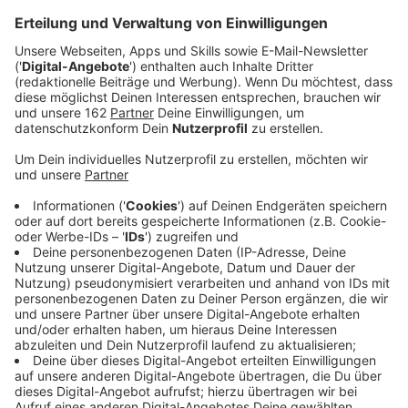
das Spielmobil wieder auf Tour. Bis Oktober
können sich Kinder damit austoben.
Veröffentlicht:
Dienstag, 21.04.2026 13:16
Anzeige
In Moers können sich Kinder wieder kostenlos mit
Roller, Mooncars, Sandbagger und Co. austoben.
Zwischen April und Oktober tourt das Spielmobil durch
die Stadt. Im Gepäck hat es ein riesiges Angebot für
Bewegung, Spaß und Geschicklichkeit. Auftakt ist
heute und morgen ab 14 Uhr 30 auf dem Spielplatz am
Dresdener Ring in der Mattheck. In der Woche danach
ist zur selben Zeit der Schulhof der Lindenschule in
Repelen dran. Das Spielmobil steht für freies,
kreatives Spielen und ermutigt Kinder, sich
auszuprobieren und gemeinsam aktiv zu sein.