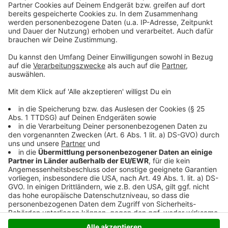
14.30 bis 17.30 Uhr
Mondweg (Moers Ost) am Dienstag, 26. Mai, und
Mittwoch, 27. Mai von 14.30 bis 17.30 Uhr
Fragen zum Spielmobil beantwortet das Kinder- und
Jugendbüro unter 0 28 41 / 201 883 oder per Mail
unter
spielmobil@moers.de
.
Anzeige
Anzeige
Anzeige