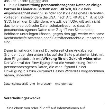
18. bis 29. Oktober (montags bis freitags)
Zwischen Moers und Bottrop Hbf
Analog zum Regelfahrplan wird der Streckenabschnitt
zwischen Moers und Duisburg Hbf montags bis
freitags mit einem Schienenersatzverkehr mit Bussen
bedient. Zwischen Rheinhausen und Bottrop Hbf
verkehrt die NordWestBahn nach dem Regelfahrplan.
Zwischen Moers und Duisburg verkehrt ein
Schienenersatzverkehr als Expressbusverbindung ohne
Halt in Rheinhausen. Fahrgäste von und nach
Rheinhausen werden gebeten, den
Schienenersatzverkehr der Linie RB 31 zu nutzen.