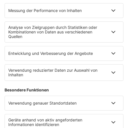
Die NordWestBahn bittet Personen, die in ihrer
Mobilität eingeschränkt sind, sich so früh wie möglich
vor Fahrtantritt unter der Telefonnummer 0541 2002
4321 (zum Ortstarif, Mobilfunk kann abweichen)
zu
melden. Die Mitnahme von Fahrrädern ist in den SEV-
Bussen leider nicht möglich.
Wir weisen darauf hin, dass in den Zügen der
NordWestBahn die Verpflichtung gilt, eine
medizinische Maske (OP-Maske, Maske des Typs
FFP2 oder KN95/N95 ohne Ventil) zu tragen.
Diese
Pflicht gilt auch beim Betreten des
Bahnhofsgeländes sowie in den Ersatzbussen.
Auf
unserer Website
informieren wir immer aktuell,
was es im Zusammenhang mit dem Coronavirus
bei Fahrten in den Zügen der NordWestBahn zu
beachten gibt unter
www.nordwestbahn.de/corona