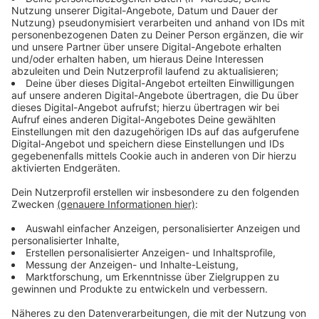
Gebietsübertragungsverfahren zwischen den Städten
Moers und Duisburg. Stimmt der Kreis Wesel dem
Verfahren im Dezember zu und bestätigt die
Bezirksregierung die Übertragung würde die Brücke
und rund 51.000 Quadratmeter in die Zuständigkeit von
Duisburg fallen.
Anzeige
Andere Fahrpläne ab Montag
Anzeige
Ab Montag ändern sich die Fahrpläne die
Nordwestbahn informiert folgendermaßen: