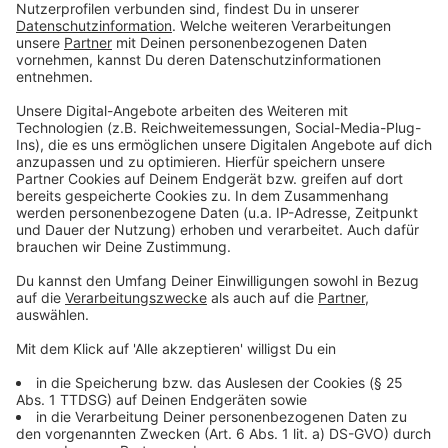
11. bis 15. Oktober
Zwischen Moers und Bottrop Hbf
Vom 11. bis 15. Oktober können die Züge nicht
zwischen Moers und Rheinhausen sowie zwischen
Duisburg Hbf und Bottrop Hbf verkehren. Zwischen
Rheinhausen und Duisburg Hbf verkehren die Züge der
NordWestBahn in beiden Richtungen nach dem
Regelfahrplan. Zwischen Moers und Duisburg Hbf gibt
es in beiden Richtungen einen Schienenersatzverkehr
als Expressbusverbindung. Fahrgäste von und nach
Rheinhausen werden gebeten, den Ersatzverkehr der
Linie RB 31 zu nutzen. Zwischen Duisburg Hbf und
Bottrop Hbf verkehrt ein Schienenersatzverkehr mit
Lokalbussen mit Halt zum Ein- und Ausstieg an allen
Unterwegsbahnhöfen. Fahrgäste, die von Moers nach
Bottrop Hbf beziehungsweise von Bottrop Hbf nach
Moers fahren, müssen in Duisburg Hbf den Ersatzbus
wechseln.