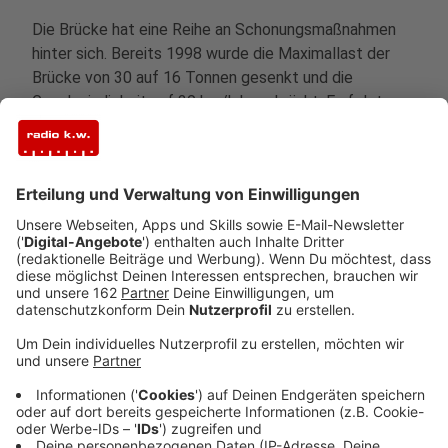
Die Brücke hat eine Reihe an Schonungsmaßnahmen
hinter sich. Bereits 1998 wurde die Maximallast der
Brücke von 30 auf 16 Tonnen gesenkt und die
Geschwindigkeit auf 30 km/h beschränkt. Es folgten
der Wegfall der zweiten Fahrspur und eine weitere
Senkung der Höchstgeschwindigkeit auf 10 km/h. Im
Jahr 2017 durfte dann nur noch Fuß- und Radfahrer die
Brücke überqueren.
Anzeige
Clöve-Brücke bald eine Duisburger
Angelegenheit?
Anzeige
Parallel zum Abriss-Auftrag läuft ein