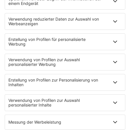
Haltestellen der Ersatzbusse:
Moers Bussteig 4 B
Duisburg Hbf Haltestelle „Neudorfer Straße“
Oberhausen Hbf Haltestelle „Oberhausen Hbf“
Oberhausen-Osterfeld Süd Haltestelle „Oberhausen-
Osterfeld Süd Bf“
Bottrop-Vonderort Haltestelle „Vonderort Bf“
Bottrop Hbf Haltestelle „Bottrop Bahnhof“
Der Ersatzfahrplan ist auf der Internetseite der
NordWestBahn unter
www.nordwestbahn.de
verfügbar.
Aufgrund der Kurzfristigkeit ist der Fahrplan nicht in
den Online-Auskunftsmedien abrufbar. Der früheste
mögliche Zeitpunkt wird dafür der 15. Oktober sein.