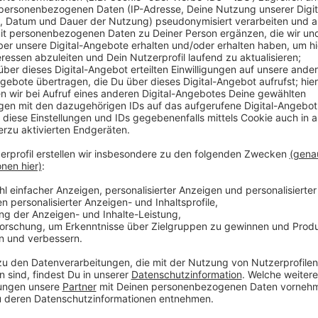
Nach der Unwetterkatastrophe im Süden NRWs veröff
eine sogenannte "Starkregenkarte". Über die Seite ge
Voerder für ihr Grundstück auf einer Karte errechnen 
betroffen wären. Zusammen mit einem Institut und e
anhand wissenschaftlicher Daten angefertigt. Jeder 
mögliche Maßnahmen an seinem Haus oder Garten dur
ihr
hier
.
Anzeige
Alle möglichen Gefahrenquellen auf einen 
Anzeige
Eingezeichnet ist dann auch, wenn es einen Rückstau 
Tiefgaragen oder Kelleraußentreppen gibt. Sie sind 