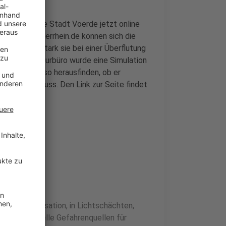
entlicht die Stadt Voerde jetzt online
oportal-niederrhein.de können sich die
lassen, wie stark sie bei einer Überflutung
inem Ingenieurbüro wurde eine Simulation
Bürger kann so herausfinden, ob er
chführen muss. Den Link zur Seite findet
Blick
in der Kanalisation, in Lichtschächten,
auch potenzielle Gefahrenquellen für