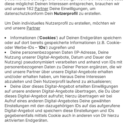
Anzeige
Die Stadtwerke Dinslaken machen Energie günstiger.
Ab dem 1. Januar 2025 zahlen Kunden in der
Grundversorgung weniger für Strom und Gas. Der
Arbeitspreis für Strom sinkt auf 33,98 Cent pro
Kilowattstunde, beim Gas auf 11,95 Cent. Kunden
profitieren damit von gesunkenen
Beschaffungskosten, auch wenn staatliche Umlagen
und Netznutzungsentgelte gestiegen sind.
Anzeige
Gleichzeitig erhöht sich der Servicepreis für Strom auf
204 Euro im Jahr, um gestiegene Kosten bei der