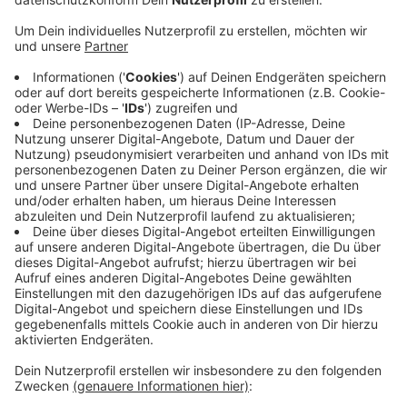
Anzeige
In einigen Städten müssen Eltern in diesem Monat
keine Beiträge für die Kita- oder Ganztagsbetreuung
zahlen. Dazu gehören etwa Dinslaken, Rheinberg,
Hamminkeln, Moers und Kamp-Lintfort. Die Form der
Erstattung läuft unterschiedlich. Teils werden die
Gebühren erst gar nicht abgebucht, teils
zurückgezahlt oder in einem späteren Monat
automatisch erlassen, um eine aufwändige
Rückerstattung zu umgehen. Die Kosten trägt zur
Hälfte das Land.
Anzeige