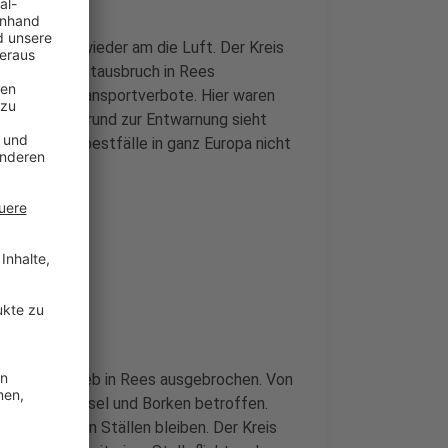
en und Co. wieder am die Luft. Der Kreis
m Geflügelpestausbruch in Rees
licht und Transportverbote. Hier waren
usgefallen. Grund zur Entwarnung sieht
die Geflügelpestfälle in ganz Europa nicht
etroffen
enmastbetrieb in Rees ausgebrochen. Von
en Kleve, Wesel und Borken betroffen.
hen in ihren Ställen bleiben. Der Kreis