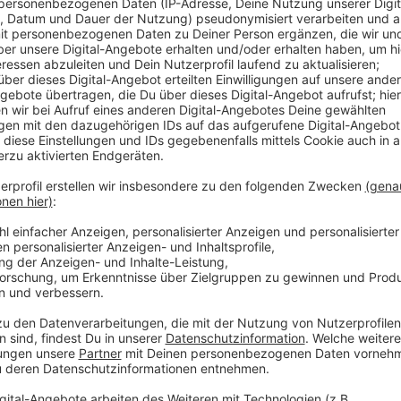
In Hamminkeln, Wesel und Xanten können Hühner, Put
Wesel hat seit Mitternacht die Sperrzonen nach de
aufgehoben. Damit enden in dem Bereich auch Stallpf
zuletzt alle nötigen Proben und Kontrollen negativ a
das Kreisveterinäramt aber nicht. Noch immer reißen 
ab.
Anzeige
Tausende Tiere waren von der Stallpflicht b
Anzeige
Anfang November war die Geflügelpest in einem Put
der Überwachungszone waren Tierhalter in den Kreis
Tausende Hühner, Puten oder Gänse mussten über Woc