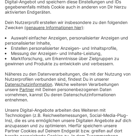
Anzeige
Verbindungen vor Fahrtantritt prüfen
Anzeige
Bei den Busverbindungen der Moerser Niag kann es
dadurch zu Verzögerungen, Umleitungen oder sogar
Fahrtausfällen führen. Fahrgäste werden daher
dringend gebeten, sich vor Fahrtantritt über ihre
Verbindungen zu informieren. Dafür stehen Ihnen die
NIAG-App und weitere ÖPNV-Apps mit
Echtzeitinformationen zur Verfügung.
Auch auf der
Website finden Sie aktuelle Fahrpläne und Hinweise
.
Für telefonische Auskünfte ist die „Schlaue Nummer
für Bus & Bahn in NRW“ rund um die Uhr unter 0800 6
50 40 30 erreichbar – kostenfrei aus allen deutschen