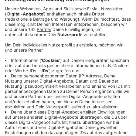
können zu Verspätungen und Ausfällen bei den
Bussen der Moerser Niag führen.
Veröffentlicht:
Donnerstag, 23.10.2025 13:42
Anzeige
Der Deutsche Wetterdienst hat eine Warnung für den
Kreis Wesel herausgegeben. Das kann sich auf den
Busverkehr bei uns auswirken. In den kommenden
Stunden bis mindestens heute Abend (20 Uhr) müssen
wir mit starkem Wind, teils stürmischen Böen und
Schauern rechnen. Der Wind kommt aus Südwesten
und und kann in Böen mit Windgeschwindigkeiten
zwischen 60 und 80 km/h durch den Kreis Wesel
fegen.