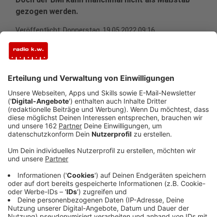
gezogen werden.
Veröffentlicht:
Donnerstag, 19.05.2022 09:16
Anzeige
Mehr als die Hälfte (53,4 Prozent) der Erwachsenen in
Nordrhein-Westfalen (ab 18) ist im Jahr 2021 laut
Statistischem Landesamt (it.nrw) gemessen am Body-
Mass-Index (BMI) übergewichtig gewesen. Die
Statistik belegt, dass jede/r fünfte von ihnen (17,6
Prozent) adipös gewesen sein soll. Laut Einstufung
der Weltgesundheitsorganisation gelten erwachsene
Frauen und Männer ab einem BMI von 25 als
übergewichtig. Unterschieden wird beim Übergewicht
zwischen Präadipositas (BMI von 25 bis unter 30) und
Adipositas (BMI ab 30).