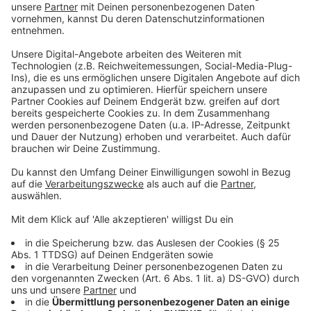
und Frauen nicht berücksichtigt wird. Bei Senioren
sollen Fettreserven auch gewissen Erkrankungen
beispielsweise vorbeugen. Genauso ist es
beispielsweise bei Kraftsportlern, deren Muskelgehalt
deutlich erhöhter ist, sie laut BMI aber übergewichtig
sind.
Als alleiniger Indikator sollte der BMI deshalb niemals
stehen, es gibt weitere Rechner, die ein besseres Bild
darstellen, so zum Beispiel die "Waist to height"-Ratio
oder der Body-Shape-Index.
Anzeige
So hat das Landesamt für Statistiken die
Daten erhoben
Anzeige