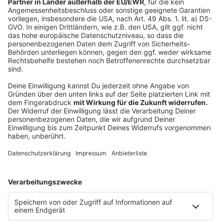
Das Landesamt für Statistiken in NRW teilt mit: "Der
hier zur Definition von Übergewicht herangezogene
Body-Mass- Index (BMI) ist eine Maßzahl für die
Bewertung des Körpergewichts eines Menschen in
Relation zu seiner Körpergröße (Gewicht dividiert
durch Größe zum Quadrat). Die vorgestellten
Ergebnisse zu Personen mit Übergewicht basieren auf
einer Unterstichprobe des Mikrozensus. Sie beruhen
auf freiwilligen Selbstauskünften volljähriger Personen
in privaten Haushalten. Der Mikrozensus wurde 2020
methodisch neu gestaltet. Die Ergebnisse für die
Jahre 2020 und 2021 sind deshalb nur eingeschränkt
mit denen aus den Vorjahren vergleichbar."
Autor: Joachim Schultheis
Anzeige