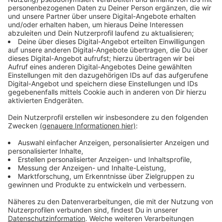
Der Anteil der übergewichtigen Personen fiel
größtenteils auf die Gruppe der 45-64 Jährigen. Hier
lag sie bei über 60 Prozent. Der Anteil der
Übergewichtigen im Alter zwischen 18 und 29 lag
demnach bei 34,8 Prozent und damit am niedrigsten.
Anzeige
BMI als Maßstab in der Kritik
Anzeige
Der Body-Mass-Index (BMI) ist seit Jahren zwar der
Maßstab, um schnell herauszufinden, ob das eigene
Gewicht im Idealbereich liegt oder nicht. Allerdings
häuft sich auch die Kritik am BMI. Experten
bemängeln, dass beispielsweise die Fettverteilung in
den gewissen Altersstufen und generell bei Männern