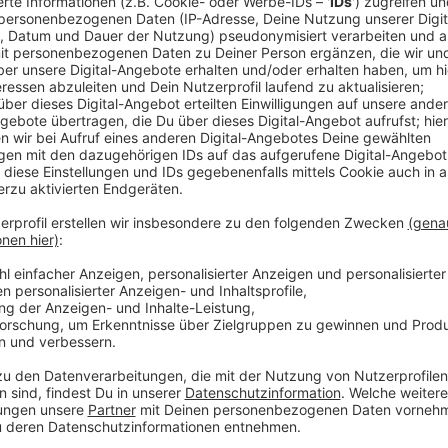
Anzeige
Die Sonsbecker klettern beim Einkommens-Ranking i
Kopf liegt das Netto-Einkommen in Sonsbeck bei jährl
Landesstatistikern Platz 34 von fast 400 Städten 
und Hamminkeln landen noch unter den Top 100. Zu 
Kamp-Lintfort mit nur 18.500 Euro. Statistisch geseh
Euro weniger im Jahr auskommen als in Sonsbeck. A
letzten Viertel des landesweiten Rankings.
Anzeige
Kreis Wesel liegt im Mittelfeld
Anzeige
Kreisweit hatten die Menschen zuletzt (2017) ein 