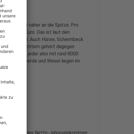
n NRW immer näher an die Spitze. Pro
ich 26.600 Euro. Das ist laut den
und Gemeinden. Auch Hünxe, Schermbeck
den Schlusslichtern gehört dagegen
en muss hier jeder also mit rund 8000
uch Moers, Voerde und Wesel liegen im
durchschnittliches Netto-Jahreseinkommen