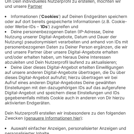
Wir bieten eine leistungsgerechte Vergütung zuzüglich
Boni und Umsatzbeteiligung/ Gewinnbeteiligung, ein
Firmenfahrzeug und ein Firmenhandy. Es handelt sich
um eine unbefristete Vollzeitbeschäftigung.
Ansprechpartnerin im gemeinsamen Arbeitgeber-
Service der Agentur für Arbeit Wesel und des
Jobcenters Kreis Wesel: Frau Lutter, Tel. 0281 9620
185.
Fachkraft für Lagerlogistik (m/w/d) ab sofort in
Neukirchen-Vluyn gesucht!
Zu den Aufgaben der Vollzeitstelle zählen: Ein- und
Umlagerung mit Schubmaststapler in Einfahrregalen im
Frisch- und Tiefkühllager mit EDV gestütztem
Scannersystem, Be- und Entladung von Fahrzeugen
mit Niederhubwagen mit Standplattform oder Geh-
Hochhubwagen, Kommissionieren im Frisch- und