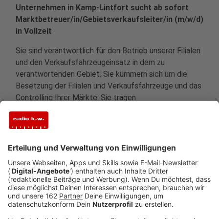
Unternehmen in Kamp-Lintfort sucht ab sofort
Marktbetreuer/in/Gebietsverkaufsleiter/in (m/w/d)
in Vollzeit
Sie sind verantwortlich für den Betrieb unserer Filialen
und den Verkaufsfahrzeugeinsatz in dem zu
verantwortenden Gebiet. Sie kümmern sich um die
Besetzung der Filialen und Verkaufsfahrzeuge und das
Controlling Ihrer Märkte. Sie tragen
Personalverantwortung und motivieren Mitarbeiter und
Kollegen. Sie setzen unser HACCP Konzept
konsequent um und achten akribisch auf Sauberkeit
und Hygiene. Im Umgang mit Personal und Führung
sind sie erfahren, Sie können motivieren, arbeiten
organisiert und strukturiert. Darüber hinaus haben Sie
eine "Hands-on-Mentalität"", sind aktiv und handeln
bewusst und zielgerichtet. Controlling ist für Sie kein
Fremdwort. Darüber hinaus sind Sie kommunikativ und
ehrlich und verfügen über die Fahrerlaubnis Klasse B.