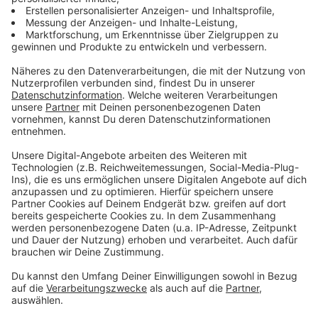
Tiefkühllager mit EDV gestütztem Scannersystem,
durchgehende Temperatur- sowie Qualitätskontrolle
der Fahrzeuge nach BRC/IFS, Eingangskontrolle
angelieferter Zukaufartikel und Verpackungsmaterial,
Musterziehungen und optische Kontrolle der ein- und
ausgehenden Roh- sowie Fertigware. Sie haben eine
erfolgreich abgeschlossene Ausbildung zur Fachkraft
für Lagerlogistik (m/w/d) und mindestens 6 bis 12
Monate Berufserfahrung im Warenein- und ausgang,
vorzugsweise in der Lebensmittelbranche. Darüber
hinaus sollte ein Flurförderzeugschein vorhanden sein.
Erfahrung in der Bedienung von MDE/Scannern,
Schubmaststaplern und Kabinenstaplern sowie
Erfahrung mit Hochregallagern (Einfahrregalen) und
Kommissionierung, möglichst im Lebensmittelbereich
ist erwünscht. Neben Erfahrung in der Be- und
Entladung von LKW sollte die Bereitschaft zur Arbeit
im temperierten Kühl- und Tiefkühlbereich vorhanden