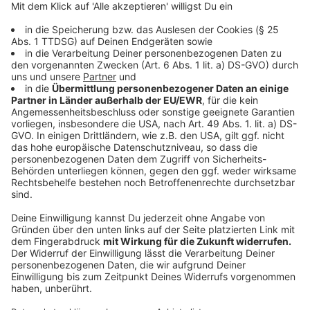
sein. Gute Deutschkenntnisse, eine selbständige
Arbeitsweise, hohe Leistungsbereitschaft,
Belastbarkeit und Dynamik runden das Profil ab.
Ansprechpartnerin im gemeinsamen Arbeitgeber-
Service der Agentur für Arbeit Wesel und des
Jobcenters Kreis Wesel: Frau Herbers-Bohlen, Tel.
0281 9620 476.
In Dinslaken ist eine Vollzeitstelle für eine/n
Kaufmann/-frau Büromanagement (m/w/d) in der
Fashion-Branche zu besetzen
Ihre Aufgaben sind Konsolidierung, Planung und
Durchführung der Importe. Sie identifizieren
potenzielle Lieferprobleme, bevor sie auftreten und
ergreifen Korrekturmaßnahmen. Weitere Tätigkeiten:
Sicherstellung der Qualität der Lieferungen und
Feedback an die Lieferanten, Planung und Organisation