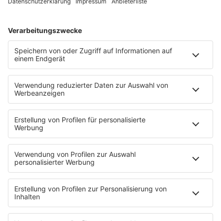
aller anfallenden Aufgaben für die hausinterne
Logistik, Stammdatenpflege, Verwaltung aller
logistischer Belange im Warenwirtschafssystem,
Erstellung der Versandpapiere sowie der Import- und
Exportdokumente. Planung, Festlegung und
Überwachung von Versandterminen, Einholung von
Angeboten, Berechnung von Transportkosten,
Kommunikation mit Lieferanten im In- und Ausland,
Sicherstellung einer hohen Kundenzufriedenheit. Sie
arbeiten selbstständig und eigenverantwortlich und
bringen eine erfolgreich abgeschlossene
kaufmännische Ausbildung mit. Praktische Erfahrung in
den Bereichen Versandhandel / Logistik / Importe
sollte ebenso vorhanden sein wie gute
Englischkenntnisse und MS-Office Kenntnisse (vor
allem in Excel). Erfahrung mit
Warenwirtschafssystemen, lösungsorientiertes
Denken, eine sehr strukturierte Arbeitsweise, eine
hohe Service- und Dienstleistungsorientierung sowie