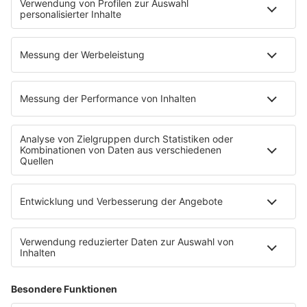
ein ausgeprägtes Kommunikationstalent, hohe
Zuverlässigkeit, Belastbarkeit und Flexibilität runden
das Profil ab. Ansprechpartner im gemeinsamen
Arbeitgeber-Service der Agentur für Arbeit Wesel und
des Jobcenters Kreis Wesel: Herr Geldmacher, Tel.
0281 9620 143.
Anzeige
Anzeige