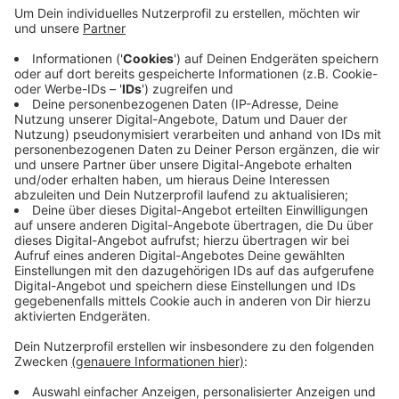
Anzeige
In Moers müssen Hausbesitzer und Mieter erstmal
keine Steuererhöhung befürchten. Am Abend hat der
Rat den Haushalt für dieses Jahr beschlossen. Aus
einem Loch von 5 Millionen wurde jetzt ein
Überschuss, weil die Stadt sich bei Unternehmen, an
denen sie beteiligt ist, bedient. Die geplante Erhöhung
der Grundsteuer B ist also erstmal abgewehrt.
Anzeige
Anzeige