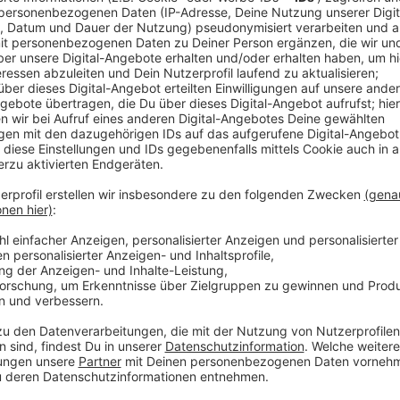
Anzeige
Pendler und Schüler müssen sich heute in vielen Stä
Nahverkehr einstellen. Bei uns im Kreis Wesel ist di
Unternehmen ist die Beteiligung am Streik bei uns ab
wohl jede neunte Verbindung von Ausfällen oder Ver
liegt in Moers, Kamp-Lintfort und Neukirchen-Vluyn. 
Duisburg gibt es Probleme.
Anzeige
Tochterfirma LOOK und Rheinlandbus nicht 
Anzeige
Diskutiert wird aktuell wohl noch, ob die landesweit
heute greift. Eigentlich gibt es für Buspendler keine