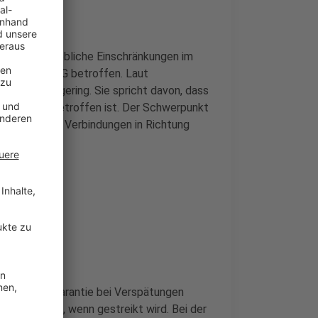
dten auf erhebliche Einschränkungen im
e Moerser NIAG betroffen. Laut
er offenbar gering. Sie spricht davon, dass
spätungen betroffen ist. Der Schwerpunkt
Vor allem bei Verbindungen in Richtung
betroffen
e Mobilitätsgarantie bei Verspätungen
 Erstattungen, wenn gestreikt wird. Bei der