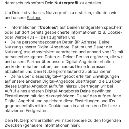
Veröffentlicht:
Donnerstag, 28.03.2024 06:22
Anzeige
In den Supermarkt-Filialen von Lidl und Kaufland wird
heute gestreikt. Dazu hat die Gewerkschaft Verdi
aufgerufen. Der Handel habe sich aber gut auf den
Streik eingestellt, heißt es vom Handelsverband
Niederrhein mit Sitz in Moers. Hier geht man nicht
davon aus, das ganze Filialen geschlossen bleiben -
eine Garantie dafür gebe es aber nicht. Bisher sei es
den Läden immer gelungen, das Geschäft aufrecht zu
erhalten. Trotzdem ist der Zeitpunkt vor den
Feiertagen ungünstig. Aktuell ist der Ansturm
besonders groß.
Anzeige