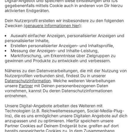
Anzeige
Telenotarzt hat Einblick in alle Details
Anzeige
Der Telenotarzt soll einmal rund um die Uhr die Arbeit
der Sanitäter unterstützen. Er kann live zugeschaltet
werden, in Vitaldaten einsehen und sogar Sichtkontakt
mit dem Patienten aufnehmen. Das System läuft zum
Beispiel schon in der Region rund um Aachen. Bei uns
machen neben dem Kreis Wesel drei weitere Städte
und zwei weitere Kreise mit. Als Standort für die
Schaltzentrale ist die Leitstelle in Krefeld
vorgesehen. Die Zentrale soll anfangs testweise und
in zeitlich begrenztem Umfang in Betrieb gehen. Läuft
alles nach Plan, soll sie dann immer weiter ausgebaut
werden.