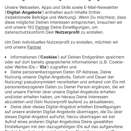
Veröffentlicht:
Dienstag, 14.10.2025 08:17
Anzeige
Im Kreis Wesel sollen Notärzte künftig noch schneller
vor Ort sein - zugeschaltet über Video-Chat. Längst
wurde dafür eine Vereinbarung mit benachbarten
Städten und Kreisen geschlossen. Jetzt stockt das
Projekt "Telenotarzt" aber. Laut RP gibt es Streit mit
den Krankenkassen um die Einführungskosten. Rund
drei Millionen Euro sind einmalig nötig, um die
Schaltzentrale für das neue System aufzustellen.
Dabei geht es etwa um Software und Technik in den
Rettungswagen. Wird keine Einigung erzielt, könnten
die beteiligten Städte und Kreise die Summe selber
zahlen müssen.