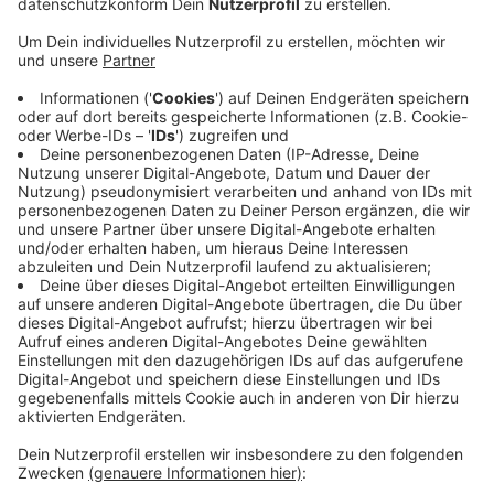
Anzeige
Die A57 Nimwegen Richtung Köln war heute
stundenlang gesperrt. In der Nacht hatte ein Laster
bei Krefeld Klärschlamm verloren. Offenbar weil die
Ladeklappe auf war. Begonnen hatte das Unglück bei
Krefeld-Gartenstadt, bemerkt hatte der Fahrer am
Kaarster Kreuz. Mehrere Fahrzeuge waren in dem
Klärschlamm ausgerutscht - mindestens ein Mensch
wurde auch leicht verletzt. Um 14 Uhr war die
Fahrbahn wieder sauber.
Anzeige