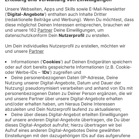
offenen Tür" - in Moers eine virtuelle
Ausbildungsmesse.
Veröffentlicht:
Montag, 25.01.2021 17:12
Anzeige
In vielen weiterführenden Schulen im Kreis Wesel läuft
die Beratung und Anmeldung für das neue Schuljahr in
diesem Jahr online. Eltern und Schüler haben so die
Möglichkeit, sich über die jeweilige Schule und
Schulform zu informieren. In Wesel bieten die Schulen
dazu einen digitalen Tag der offenen Tür an. Die
Anmeldung ist in der jeweiligen Schule möglich, unter
strengen Hygienevorschriften und nur nach
Terminvereinbarung. In manchen Schulen läuft die
Anmeldung auch per Post oder online.