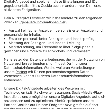
Anzeige
Berufskolleg für Technik Moers bietet
virtuelle Ausbildungsbörse an
Anzeige
Am Berufskolleg für Technik in Moers läuft auch die
Anmeldung online - außerdem kann man sich auf einer
virtuellen Ausbildungsbörse informieren. Auf der
Homepage des Berufskollegs
ist es möglich,
verschiedene Berufe der dualen Ausbildung
kennenenzulernen. Die Ausbildungsinhalte werden
dabei informativ und mit Filmen vorgestellt. Wer sein
Kind in einer weiterführenden Schule oder einem
Berufskolleg anmelden möchte, sollte sich vorab auf
der Homepage der Wunschschule(n) über die