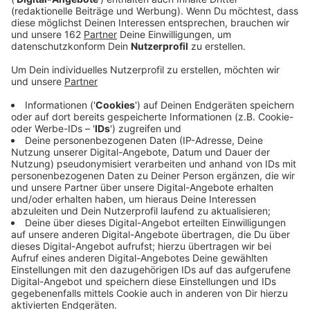
Anzeige
Taxis im Kreis Wesel werden teurer. Der Kreistag hat
neue Tarife für ab Januar beschlossen. Grund sind
höhere Kosten für Löhne, Versicherungen, Reperaturen
und Sprit. Die Grundgebühr sinkt leicht auf 5,50 Euro.
Dafür steigt der Kilometerpreis tagsüber auf 3,20
Euro, nachts auf 3,50 Euro. In 2027 folgt die nächste
Erhöhung. Auch die Wartezeiten werden teurer. Die
Taxiunternehmen sagen: Nur so bleibt das Fahren im
Kreis Wesel wirtschaftlich.
Anzeige
Nur durch die Preissteigerung bleibt das
Taxiangebot sicher
Anzeige