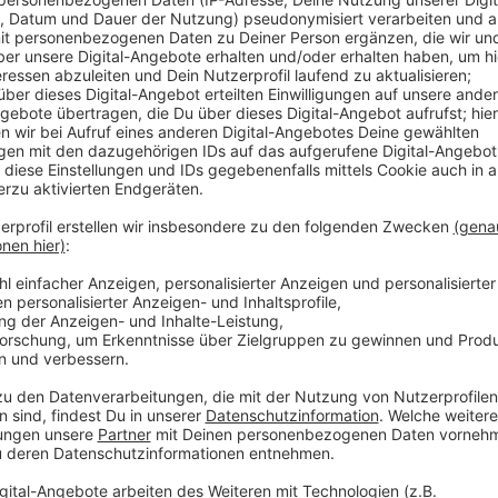
Die Telekom hat im Kreis Wesel die Mobilfunkversor
den letzten zwei Monaten fünf Standorte mit 5G erw
Ausbau in Dinslaken und Wesel soll auch die Betuwe
werden dadurch die Autobahnen besser versorgt wie
es hier im Kreis jetzt fast 180 Mobilfunkstandorte d
Anzeige
Telekom sucht weitere Flächen für den Ma
Anzeige
Bis 2025 sollen im Kreis Wesel weitere 33 Mobilfun
Telekom an. Zusätzlich sind an 77 Funkmasten Erwei
ist der Mobilfunkanbieter auch immer auf die Zusa
angewiesen. Wer eine Fläche für einen Dach- oder M