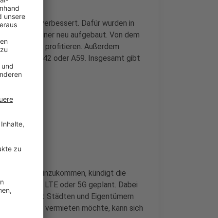
gung weiter verbessert. Dafür wurden in
eitert und einer neu aufgebaut. Von dem
-Bahnstrecke profitieren. Außerdem
 etwa A40, A42 oder A59. Insgesamt gibt
er Telekom.
st-Ausbau
k-Standorte hinzukommen, kündigt die
terungen mit LTE oder 5G geplant. Dabei
mmenarbeit mit Städten und Eigentümern
ast-Standort vermieten möchte, kann sich