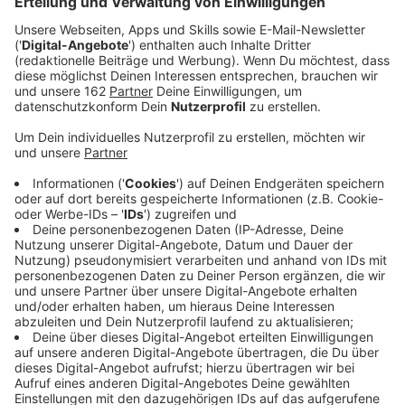
Veröffentlicht:
Mittwoch, 22.01.2020 16:11
Anzeige
Dazu gehören mehrere Seniorenzentren,
Krankenhäuser, Schulen und Kitas. Eine Liste der neuen
Tempo-30-Zonen steht auf radiokw.de. Die Städte
können Tempo-30-Zonen einführen, wenn diese
Einrichtungen an Straßen mit viel Verkehr liegen.
Anzeige
Die neuen Tempo-30-Zonen in Moers
Anzeige
Willy-Brandt-Allee im Bereich des Durchgangs