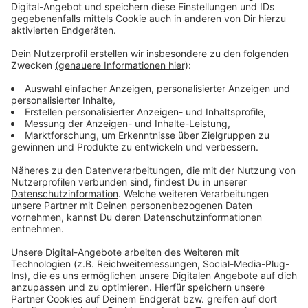
zum Seniorenzentrum
Rheinberger Straße zwischen Baerler Straße und
„Trotzburg“-Kreuzung (erhöhter Schülerverkehr,
Lärmschutz)
Römerstraße am Zugang zur Justus-von-Liebig-
Schule sowie im Bereich des Zugangs zur
Geschwister-Scholl-Gesamtschule
Seniorenzentrum Essenberger Straße (zwischen
Vinzenzstraße/Busumsteigeanlage und
Bahnunterführung)
Xantener Straße von der Karl-Hoffmeister- bis zur
Uerdinger Straße (St.-Josef-Krankenhaus,
Radweg zur Berufs- und Realschule)
Düsseldorfer Straße (Schulweg an der Maria-
Djuk-Straße)
Bendmannstraße im Bereich des Wohnheims für
Behinderte