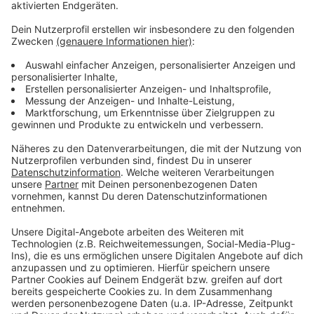
So können Termine zum Impfen vereinbart
werden
Anzeige
Seit 8 Uhr können die etwa 1,2 Millionen zu Hause
lebenden Menschen über 80 sich einen Termin
machen. Die Terminvergabe geht täglich per Hotline
zwischen 8 und 22 Uhr oder
hier über das Internet
.
(Hinweis: Die Internetseite ist aktuell überlastet.) Der
Anruf ist kostenlos: 0800/11611701. Mit längeren
Wartezeiten ist zu rechnen.
Anzeige