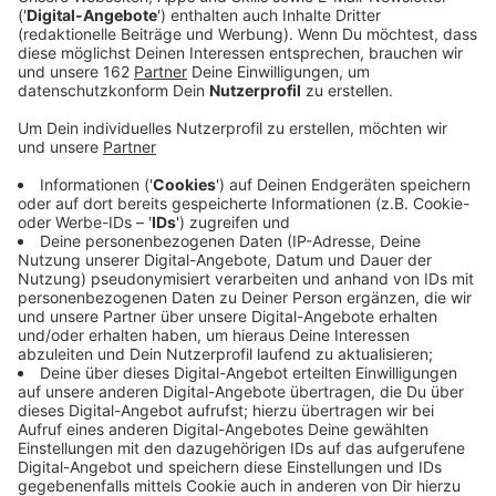
Veröffentlicht:
Montag, 25.01.2021 07:54
Anzeige
Menschen über 80 können sich ab sofort Termine zum
Impfen machen - losgehen soll es am 8. Februar. Kritik
gibt es aber noch an der Umsetzung der Impfungen.
Für den gesamten Kreis Wesel gibt es nur ein
Impfzentrum - und das liegt in Wesel. Die FDP im
Kreistag fordert jetzt schnelle Lösungen zu finden,
wie ältere Menschen dorthin kommen. Im Nachbarkreis
Kleve gebe es etwa Kooperationen mit
Taxiunternehmen. Der Städtetag in NRW will, dass
Bund und Land Transportkosten übernehmen.
Anzeige