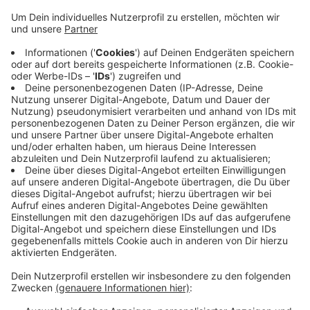
ein tagesaktueller negativer Corona-Test.
Veröffentlicht:
Dienstag, 11.05.2021 12:44
Anzeige
Das betont jetzt noch einmal der Krisenstab des
Kreises. Betroffen sind demnach alle Einrichtungen, in
denen besonders schützenwerte, da vulnerable,
Personengruppen sind, zum Beispiel durch Alter oder
Krankheit. Das Robert-Koch-Institut empfiehlt diese
"doppelte Absicherung" weiterhin.
Anzeige