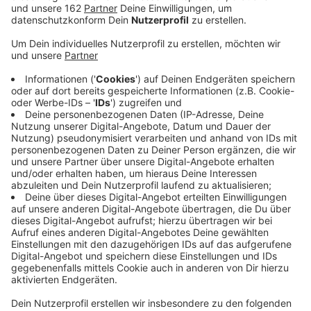
Anzeige
Der Hochofen 9 von thyssenkrupp Steel in Duisburg-
Hamborn ist wieder einsatzbereit. Turnusmäßig ist der
sogenannte glockenlose Gichtverschluss
ausgetauscht worden. Der Verteiler, der oben auf dem
Hochofen sitzt, ist fast 28 Tonnen schwer und
musste mit einem Kran angebracht werden. Der
Verschluss ist für das Zuführen von Eisenerz, Koks und
Zuschläge zuständig. Er arbeitet im Prinzip wie eine
Schleuse. Auch an Hochofen 8 steht ein solcher
Austausch an.
Seit 1972 werden glockenlose Gichtverschlüsse in
Hochöfen verbaut, die Technik war damals neu. Als
weltweit erster wurde der Hochofen 4 von