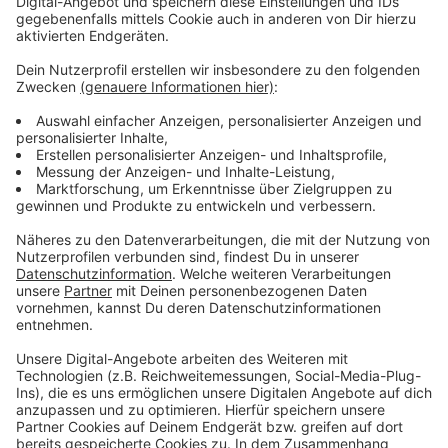
hauptverantwortlichen Fahrer verhandelt. Die Familie
des Opfers hat ein Anklage wegen Mordes
eingereicht.
Anzeige
Das ist 2019 passiert
Anzeige
Bei einem Autorennen im April 2019 waren zwei Wagen
viel zu schnell im Stadtteil Meerbeck auf der
Bismarckstraße unterwegs. Der Wagen, der im
Gegenverkehr unterwegs war, ist bei Tempo 100 mit
dem Fahrzeug der 43-jährigen zusammengestoßen.
Der Angeklagte floh vom Unfallort. Die Frau erlag ihren
Verletzungen später im Krankenhaus. L
aut Gericht
hatte sie Hirnschäden infolge des Aufpralls.