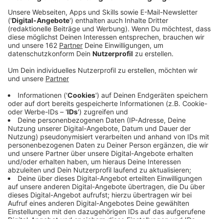
Anzeige
Ein tödliches Autorennen in Moers kommt wieder vor
Gericht. Vier Jahre nach dem Unglück muss sicher der
Fahrer des Unfallwagens ab nächster Woche
(Dienstag) wieder wegen Mordes vor dem Duisburger
Landgericht verantworten. Der Fall ist bereits zum
dritten Mal vor Gericht. Das Landgericht Kleve hatte
den Mann erst wegen Mordes zu lebenslanger Haft
verurteilt. Nach einem BGH-Urteil wurde das Urteil -
wegen eines verbotenen Autorennens mit Todesfolge
- zu vier Jahren Gefängnisstrafe abgeändert. Aber
auch das Urteil hat der BGH aufgehoben, weil der
Tötungsvorsatz nicht gut genug begründet war. Dabei
wurde der Fall an das Duisburger Landgericht
übergeben. Hier wird ein drittes Mal gegen den