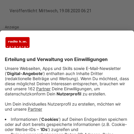
Veröffentlicht:
Mittwoch, 19.08.2020 06:21
Anzeige
Der Tunnel am Weseler Bahnhof soll schöner werden.
Über diesen Vorschlag der SPD spricht heute (19.08.)
die Politik. Die Idee: Die Tunnelwänden sollen
aufwändig bemalt werden, das soll auch Schmierereien
verhindern. Die Stadt kann das nicht allein
entscheiden, auch die Bahn muss zustimmen. Da
kommt die Idee aber sehr gut an.
Anzeige
Bemalung dürfte allerdings noch dauern