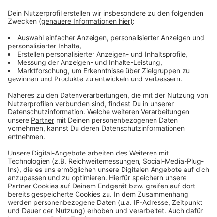
Für die gesamte Enni-Laufserie ist die Anmeldung
schon abgeschlossen. Für den Einzellauf in Sonsbeck
kann sich jeder bis eine halbe Stunde vorher auch noch
spontan anmelden. Dann kostet es allerdings einen
Ticken mehr. Nach Moers und Sonsbeck folgen noch
weitere Läufe in Neukirchen-Vluyn und Xanten. Was
am Ende zählt, ist das Gesamtergebnis. Das
schlechteste der vier Rennen wird dabei gestrichen.
Anzeige
Anzeige