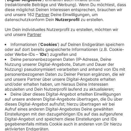
Anzeige
Die Enni-Laufserie geht in die nächste Runde. Nach
dem Moerser Schlossparklauf ist heute Sonsbeck
dran. Hier werden über tausend Sportler zum
Brunnenlauf erwartet. Die Hauptläufe gehen über fünf
oder zehn Kilometer. Sie starten um 19 Uhr. Schon
vorher gibt es außerdem verschiedene Bambini-Läufe.
Start ist an der Hochstraße, Ziel ist an der
Herrenstraße. Der Rundlauf ist flach und hat eine ganz
besondere Atmosphäre.
Anzeige
Noch spontan anmelden
Anzeige