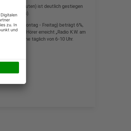
dauer in Minuten) ist deutlich gestiegen
 eines Jahres).
anzen Tag (Montag - Freitag) beträgt 6%,
Die meisten Hörer erreicht „Radio K.W. am
 in der Woche täglich von 6-10 Uhr.
eure Treue!