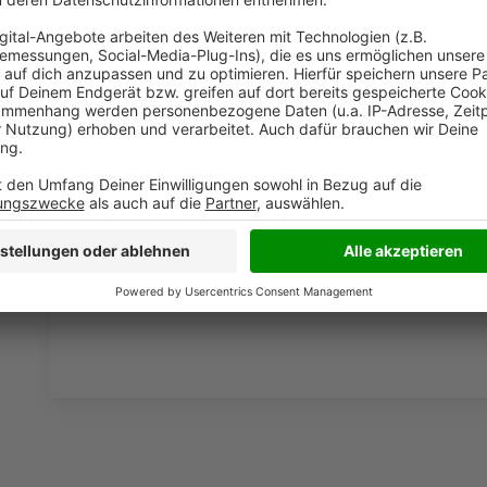
Die Verweildauer im Programm (durchschnittliche Hör
und liegt nun bei 182 Minuten (+69 Minuten innerhalb
Die durchschnittliche Stundenreichweite über den g
damit schalten pro Stunde ca. 24.000 Menschen ein. 
Morgen“ mit Torben Wiedenhaupt und Michelle Bollen,
Anzeige
Wir sagen DANKE fürs Einschalten und für 
Anzeige