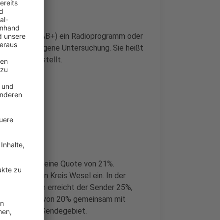
r UKW oder DAB+) ein Radioprogramm oder
erdem eine eigene Untersuchung. Sie heißt
m Juli vorgestellt.
 bis Freitag) eine Quote von 21%.
radio für den Kreis Wesel ein. In der
nd 49 Jahren erreicht der Sender 25%,
em Marktanteil von 20% gemeinsam mit
im gesamten Sendegebiet.