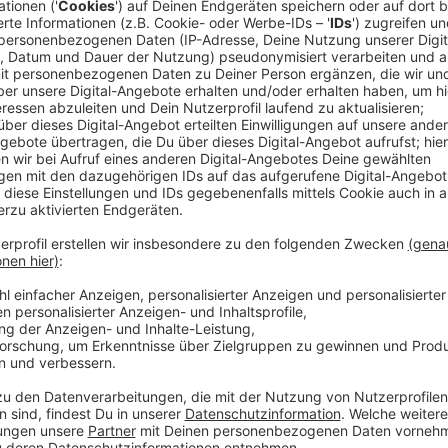
Anzeige
Wer hört wann über welchen Weg (z.B. per App ode
Podcasts. In Nordrhein-Westfalen gibt es dafür auß
„E.M.A. NRW“ und wird in diesem Jahr im Februar und i
Anzeige
Das sind unsere Ergebnisse:
Anzeige
Radio K.W. erzielt beim Wert „Hörer gestern“ (Montag
Demnach schalten täglich etwa 81.000 Hörer ihr Lokal
sogenannten Kernzielgruppe der Hörer zwischen 14 u
das sind 43.000 Hörer. Damit ist das Radio mit ein
WDR 2 Marktführer in der Zielgruppe 14-49 Jahren 