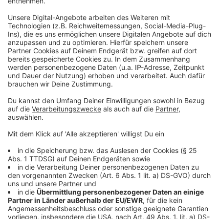
Anzeige
DGB: Arbeitgeber sollten sich mehr Mühe
geben
Anzeige
Arbeitgeber sollten sorgfältiger mit ihren Azubis
umgehen, fordert der Deutsche Gewerkschaftsbund
NRW, mit ihrer Vorsitzenden Anja Weber. Man solle sich
künftig dann nicht über Fachkräftemangel wundern,
wenn die schlechten Arbeitsbedingungen und ein
unfairer Umgang sich binnen kurzer Zeit
herumsprechen würden.
Autor: José Narciandi