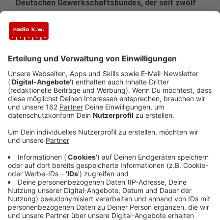
Deutschen Gewerkschaftsbundes, der seit zwölf
Jahren erhoben wird.
Veröffentlicht:
Mittwoch, 04.12.2019 12:30
Anzeige
32,1 Prozent der Befragten Azubis sagten bei der
Befragung, dass sie sich nicht gut aufgehoben und
betreut fühlen. Dabei gibt es himmelweite
Unterschiede zwischen den Berufen. 5.000 Azubis
wurden in den 25 häufigsten Berufen befragt. Das
Ergebnis: Verwaltungsfachangestellte sind während
ihrer Ausbildungszeit am zufriedensten - ganz unten
auf der Skala landen Hotelfachkräfte und Friseure.
Eine weitere Erkenntnis: Je kleiner ein Betrieb ist,
desto größer die Unzufriedenheit.