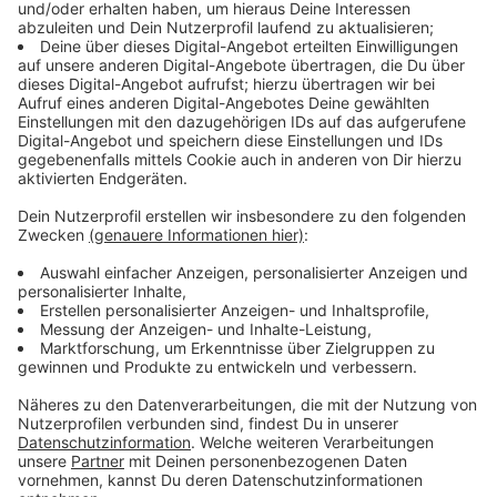
Anzeige
Arbeitszeiten und Betreuung sind die
häufigsten Probleme
Anzeige
Besonders häufig sorgt die Arbeitszeit für
Unzufriedenheit. Über ein Drittel der Azubis muss
regelmäßig Überstunden machen - etwa 16 Prozent
von ihnen bekommen die Überstunden nicht
ausgeglichen. Auch mit der Betreuung sind viele Azubis
unglücklich: Über ein Drittel der Befragten sagen, dass
sie kaum oder nie fachlich angeleitet werden. Und über
zwölf Prozent der Azubis sagen, dass sie oft oder
sogar immer Aufgaben übernehmen müssen, die nichts
mit ihrer Ausbildung zu tun haben - also Kaffee kochen
oder kopieren.