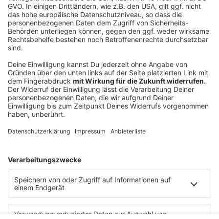
Anzeige
©
Thomas Range/DGB NRW
Anja Weber, Vorsitzendes des Deutschen
Gewerkschaftsbundes, kritisiert Arbeitgeber, die unfair
mit Auszubildenden umgehen.
Anzeige
Anzeige
Anzeige