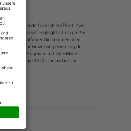
d am Wochenende feierlich eröffnet. Zwei
kleiden umgebaut. Highlight ist ein großer
oder Rollstuhlfahrer. Sie kommen über
tag gibt es zur Einweihung einen Tag der
 Wasser. Das Programm mit Live-Musik
 geht schon um 10 Uhr los und ist zur