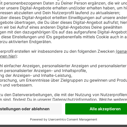
Anzeige
Das erneuerte Naturbad an der Xantener Südsee wir
Jahre lang wurden Strandflächen, Spielplätze und Um
ins Wasser eingelassener Pool für Schwimmanfänger 
einen Steg vom Ufer aus direkt ans Becken. Am Sonn
Offenen Tür mit Führungen und Schnupperkursen im
und Walking-Acts startet um 12 Uhr. Der Badebetrieb
Einweihung am Sonntag kostenfrei.
Anzeige