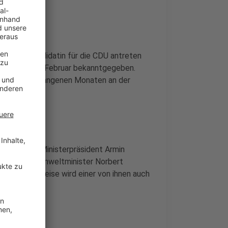
s Kanzlerkandidatin für die CDU antreten
at sie Anfang Februar bekanntgegeben.
ie in den vergangenen Monaten an der
e.
erden? NRW-Ministerpräsident Armin
erz und Ex-Umweltminister Norbert
nd möglicherweise wird einer von ihnen auch