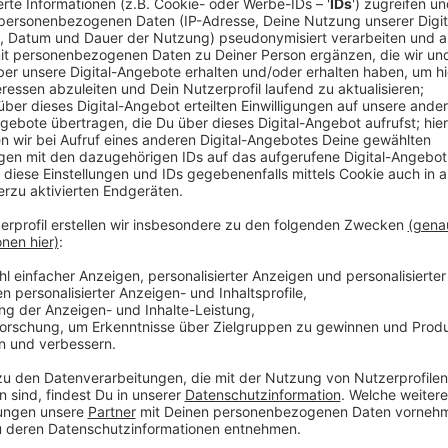
Anzeige
Annegret Kramp-Karrenbauer, kurz AKK, wird nicht al
und sich vom Vorsitz der Partei zurückziehen. Das h
Dieser Schritt kam für viele überraschend, obwohl s
Spitze schon alles andere als einen guten Stand hatt
Anzeige
Wer soll ihr Nachfolger als Vorsitzender der CDU w
Laschet, Alt-CDU-Fraktionsvorsitzender Friedrich M
Röttgen haben sich bereit erklärt, zu kandidieren. U
der Kanzlerkandidat der Union.
Anzeige