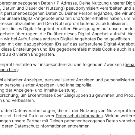
In Krefeld werden offenbar immer wieder Autos zerkra
April waren es laut Polizei insgesamt an die 300 Au
Wochenende und am gestrigen Montag (11.05.) waren
anderem rund um die Helios-Klinik. In den letzten Ta
Autos zusammen, sagt die Polizei. Meist entstehen 
eingeschlagen und eingebrochen. Geklaut wurden et
auch Süßigkeiten oder Sonnenbrille.
Anzeige
Taxibranche stark betroffen
Anzeige
Ein Verdächtiger war zunächst ermittelt worden, wur
Zu den besonders Leidtragenden gehört die Taxi-Bran