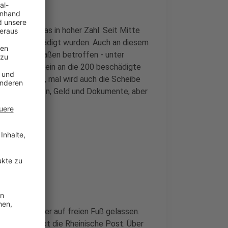
tzt - und das in hoher Zahl. Seit Mitte
tos, die beschädigt wurden. Auch an diesem
 wieder Straßen betroffen - unter
gen kamen allein an die 200 beschädigte
Lackschäden, mal wird auch die Scheibe
wa Bankkarten, Geld und Dokumente, aber
de aber wieder auf freien Fuß gelassen.
che, schreibt die Rheinische Post. Über