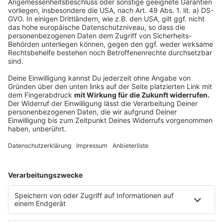
Kaum geöffnet, gibt es auch schon das erste
Highlight. Am Samstag, 13. Juni, findet im
Underbergbad die traditionelle Familiade statt. Der
Verein Spektakel e.V. organisiert die Veranstaltung
gemeinsam mit Partnern. Von 10 bis 16 Uhr gibt es
zahlreiche Spielstationen für Kinder und Familien. Das
Besondere: An diesem Tag ist der Eintritt ins Freibad
für alle Besucher kostenlos. Die Familiade ist eine
feste Größe im Rheinberger Veranstaltungskalender.
Familien aus der ganzen Region nutzen den Tag
regelmäßig für einen Ausflug ins Freibad.
Anzeige