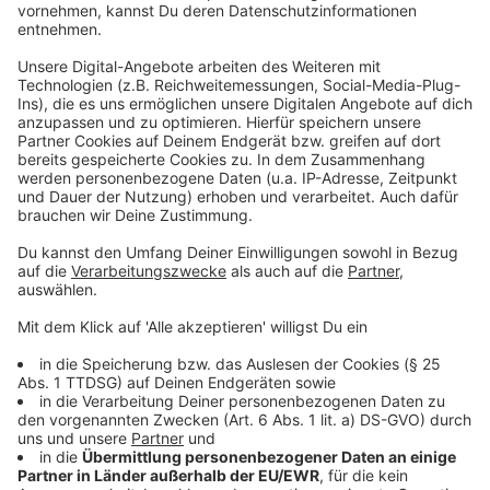
Rutsche und Sprungtürme müssen vom TÜV
abgenommen werden. In diesem Jahr kam noch eine
defekte Druckerhöhungsanlage dazu – die musste
komplett erneuert werden. Zusätzlich kämpft die
Stadt Rheinberg mit Personalmangel im Bäderbetrieb.
Eine Vollzeitstelle als Fachangestellte oder
Fachangestellter für Bäderbetriebe ist aktuell vakant.
Die DLRG Rheinberg springt an den Wochenenden mit
ausgebildeten Rettungsschwimmern ein.
Bürgermeister Richter betont: Die meisten anderen
Städte stehen vor denselben Problemen.
Anzeige
Familiade am 13. Juni im Underbergbad
Rheinberg
Anzeige