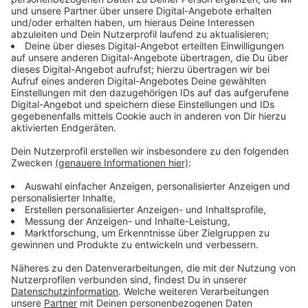
Euro. Unter der Woche ist das Bad von 13 bis 19 Uhr
geöffnet. An Wochenenden und Feiertagen von 10 bis
19 Uhr. In den Sommerferien täglich von 10 bis 20 Uhr.
Anzeige
Warum das Underbergbad in Rheinberg so
spät öffnet
Anzeige
Warum öffnet das Rheinberger Freibad so spät? Die
Antwort liegt in den umfangreichen Vorbereitungen.
Nach der Wintersaison bleiben die Becken zunächst
gefüllt. Das kontrollierte Ablassen des Wassers
dauert allein mehrere Tage. Dann folgen
Reinigungsarbeiten, Fliesenreparaturen und die
Wartung der gesamten Wasseraufbereitungsanlage.