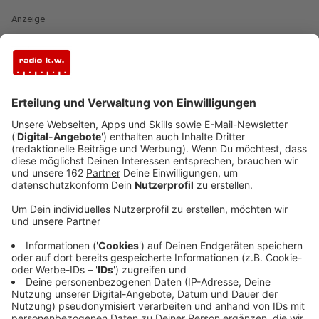
Anzeige
Das Underbergbad im Rheinberger Stadtwald öffnet
am Donnerstag, 4. Juni, um 10 Uhr. Damit startet das
letzte Freibad im Kreis Wesel in die Saison 2026. Die
anderen Bäder in der Region haben schon auf: das
Rheinbad Wesel, die Xantener Südsee, das Solimare in
Moers, das Bettenkamper Meer, der Freizeitsee
Alpen-Menzelen, der Tenderingssee in Hünxe, das
Panoramabad Pappelsee in Kamp-Lintfort und das
Freibad Hamminkeln-Dingden, sowie das Freibad in
Voerde. Viele von ihnen haben schon zu Pfingsten
Tausende Besucher gezählt. Das Underbergbad zieht
jetzt nach – bei Regen und Wind. Bürgermeister
Richter nimmt's gelassen. Er sagt: Nächste Woche soll
das Wetter besser werden. Die Eintrittspreise bleiben
unverändert. Erwachsene zahlen vier Euro, Kinder zwei