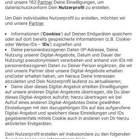
In Wesel war gestern ein Radfahrerin vom Auto
erfasst worden, als sie bei Grün die Straße
überqueren wollte.
Veröffentlicht:
Dienstag, 23.03.2021 09:16
Anzeige
In Wesel ist eine 16-Jährige Radfahrerin vom Auto
angefahren worden. Der Fahrer beschleunigte
daraufhin, ohne sich um die Verletzte zu kümmern. Die
Weselerin hatte gestern bei Grün die Schermbecker
Landstraße überquert. Die Polizei geht davon aus,
dass der Autofahrer vom Hand y abgelenkt war und
deshalb die rote Ampel übersehen hatte. Mit dem
Auto erfasste er dann das Hinterrad der 16-Jährigen,
die daraufhin stürzte. Die Polizei bittet jetzt vor allem
eine Zeugin, die dem Mädchen geholfen hatte, sich zu