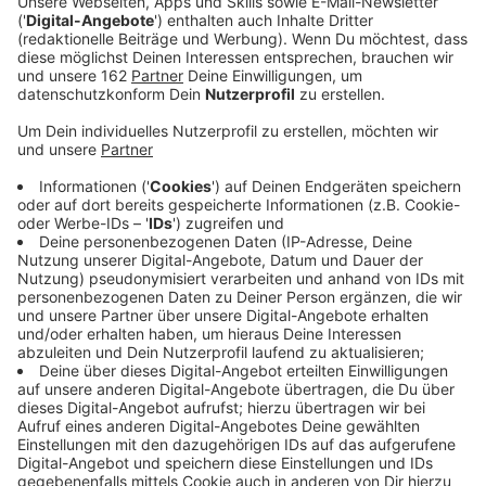
Veröffentlicht:
Sonntag, 02.08.2020 12:05
Anzeige
In Schermbeck hat es am Freitagabend eine
Unfallflucht gegeben. Ein 52-jähriger aus Dorsten
hatte an der Kreuzung Mittelstraße/Bösenberg ein
Mädchen auf dem Fahrrad beim Rechtsabbiegen
übersehen. Es kam zum leichten Kontakt zwischen
dem Rad und dem Auto, dadurch fiel die 8-Jährige zu
Boden. Der Autofahrer sprach kurz mit dem Mödchen
und fuhr weiter. Die 8-Jährige wurde bei dem Unfall
leicht verletzt - sie wurde vor Ort ambulant behandelt
und ihren Eltern übergeben.
Anzeige