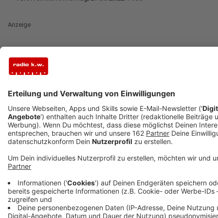
Anzeige
Heute passt das Wetter noch nicht ganz, aber
spätestens morgen locken unsere Badeseen wieder
zum Ferienspaß. Und sie sind gut erreichbar. Im Kreis
Wesel benötigen nach Entspannung suchende
Menschen maximal gut 20 Minuten bis zum nächsten
Badesee.
Eine Karte findet ihr hier:
https://www.giscloud.nrw.de/arcgis/apps/instant/minimalis
appid=94c832476ed1459cb72b30ea40d997e5
Zudem haben die Badeseen im Kreis Wesel eine Top-
Wasserqualität. Von der zuständigen EU-Behörde gab
es für alle fünf Seen in Alpen, Xanten, Moers, Wesel
und Hünxe ein "ausgezeichnet". Das teilt das Landes-