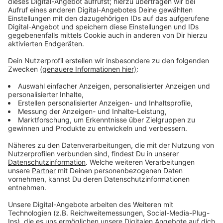
38-Jähriger war schon polizeibekannt
Anzeige
Laut Geständnis hatte der Angeklagte im Oktober
zuerst in seiner Wohnung Feuer gelegt. Dann setzte er
einen geparkten Transporter der Caritas in Brand. Als
Nächstes habe er in der Arbeitsagentur in Krefeld
Benzin auf einem Schreibtisch ausgeschüttet und
diesen angezündet. Die Staatsanwaltschaft wirft ihm
unter anderem schwere Brandstiftung, Bedrohung und
Beleidigung vor. Für das Landgericht in Krefeld ist der
Mann kein Unbekannter: Richter verurteilten ihn dort
bereits 2010 zu viereinhalb Jahren Haft u.a. wegen
gefährlicher Körperverletzung.
Anzeige