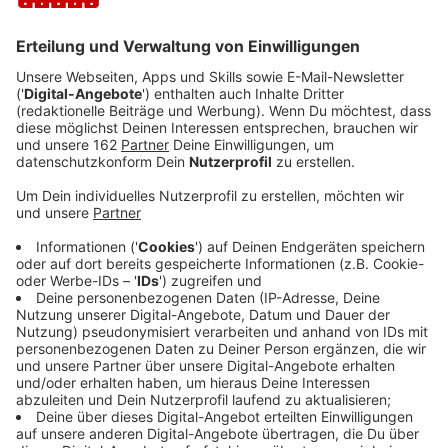
Anzeige
Ein 38-Jähriger soll im Herbst mehrere Feuer in der
Krefelder Innenstadt gelegt haben. Erst in einem Kino
am Hauptbahnhof konnte die Polizei ihn durch Schüsse
stoppen. Der Großeinsatz hatte für großes Aufsehen
gesorgt - auch weil zu dem Zeitpunkt viele Besucher
im Kino waren. Heute wird das Urteil gegen den
Angeklagten aus dem Iran erwartet. Im Prozess hatte
er teilweise gestanden. Den Versuch, das Kino in Brand
zu setzen, bestritt er aber. Der 38-Jährige war vor rund
20 Jahren illegal eingereist. Bei den Behörden
benutzte er 27 verschiedene Namen.
Anzeige