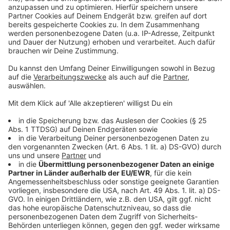
+++ UPDATE +++
Anzeige
Der Mann ist zu sechseinhalb Jahren mit
anschließender Sicherheitsverwahrung verurteilt
worden. Er gestand mehrere Brände gelegt zu haben.
Das Krefelder Landgericht verurteilte ihn unter
anderem wegen schwerer Brandstiftung und
Bedrohung.
Anzeige
Anzeige